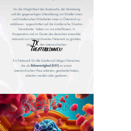
Um die Möglichkeit des Austauschs, der Vernetzung
und der gegenseitigen Unterstützung von Künstler:innen
und künstlerischen Mitarbeiter:innen in Österreich zu
etablieren - zugeschnitten auf die künstlerische Situation
hierzulande - haben wir uns entschlossen, in
Kooperation und im Geiste des deutschen ensemble-
netzwerks ein österreichweites Netzwerk zu gründen,
TX
den
, den
österreichischen
Theaterkonnex!
Ein Netzwerk für alle künstlerisch tätigen Menschen,
die als
Bühnenmitglied (lt.KV)
an einem
österreichischen Haus arbeiten, gearbeitet haben,
arbeiten werden oder gastieren.